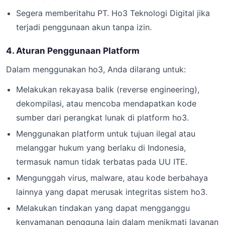
Segera memberitahu PT. Ho3 Teknologi Digital jika
terjadi penggunaan akun tanpa izin.
4. Aturan Penggunaan Platform
Dalam menggunakan ho3, Anda dilarang untuk:
Melakukan rekayasa balik (reverse engineering),
dekompilasi, atau mencoba mendapatkan kode
sumber dari perangkat lunak di platform ho3.
Menggunakan platform untuk tujuan ilegal atau
melanggar hukum yang berlaku di Indonesia,
termasuk namun tidak terbatas pada UU ITE.
Mengunggah virus, malware, atau kode berbahaya
lainnya yang dapat merusak integritas sistem ho3.
Melakukan tindakan yang dapat mengganggu
kenyamanan pengguna lain dalam menikmati layanan