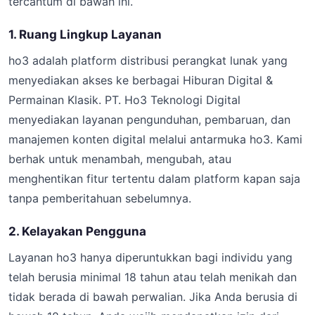
tercantum di bawah ini.
1. Ruang Lingkup Layanan
ho3 adalah platform distribusi perangkat lunak yang
menyediakan akses ke berbagai Hiburan Digital &
Permainan Klasik. PT. Ho3 Teknologi Digital
menyediakan layanan pengunduhan, pembaruan, dan
manajemen konten digital melalui antarmuka ho3. Kami
berhak untuk menambah, mengubah, atau
menghentikan fitur tertentu dalam platform kapan saja
tanpa pemberitahuan sebelumnya.
2. Kelayakan Pengguna
Layanan ho3 hanya diperuntukkan bagi individu yang
telah berusia minimal 18 tahun atau telah menikah dan
tidak berada di bawah perwalian. Jika Anda berusia di