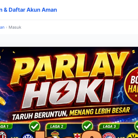
in & Daftar Akun Aman
man
›
Masuk