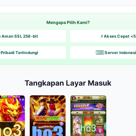
Mengapa Pilih Kami?
in Aman SSL 256-bit
⚡ Akses Cepat <5
a Pribadi Terlindungi
🇮🇩 Server Indonesi
Tangkapan Layar Masuk