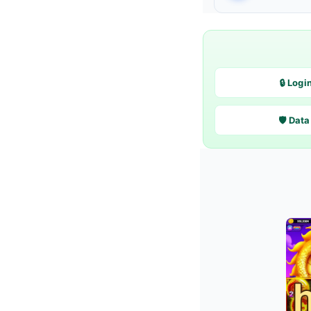
🔒 Log
🛡️ Dat