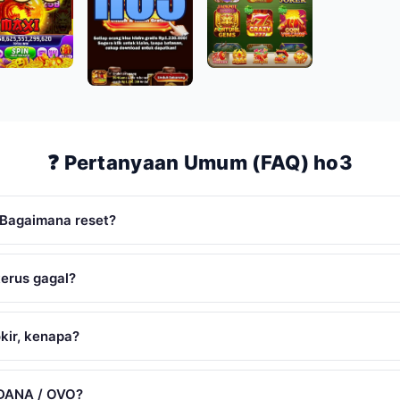
❓ Pertanyaan Umum (FAQ) ho3
Bagaimana reset?
terus gagal?
kir, kenapa?
i DANA / OVO?