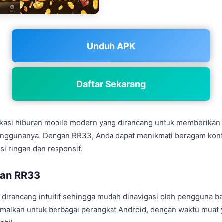
Unduh APK
Daftar Sekarang
ikasi hiburan mobile modern yang dirancang untuk memberika
enggunanya. Dengan RR33, Anda dapat menikmati beragam konte
si ringan dan responsif.
lan RR33
dirancang intuitif sehingga mudah dinavigasi oleh pengguna b
ptimalkan untuk berbagai perangkat Android, dengan waktu muat