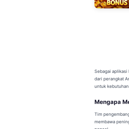
Sebagai aplikasi
dari perangkat 
untuk kebutuhan
Mengapa Me
Tim pengembang 
membawa peningka