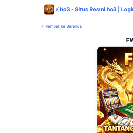
⚡ ho3 - Situs Resmi ho3 | Log
← Kembali ke Beranda
FW